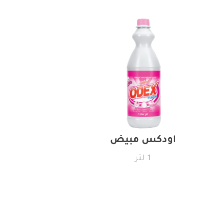
اودكس مبيض
1 لتر