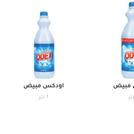
 مبيض
اودكس مبيض
1 لتر