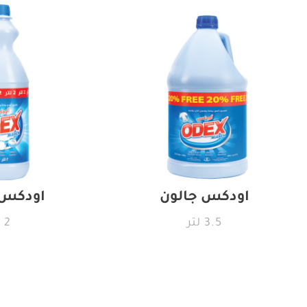
اودكس جالون
اودكس
3.5 لتر
2 لتر