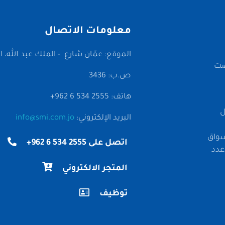
معلومات الاتصال
الموقع: عمّان شارع - الملك عبد الله، الم
خصصت
ص.ب: 3436
هاتف: 2555 534 6 962+
ل
البريد الإلكتروني:
info@smi.com.jo
سواق
اتصل على 2555 534 6 962+
عدد
المتجر الالكتروني
توظيف