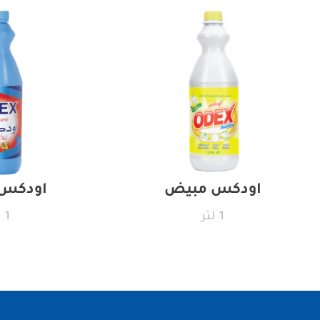
اودكس مبيض
اودكس
1 لتر
1 لتر